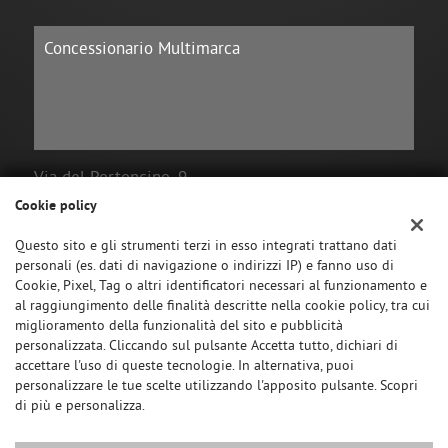
Concessionario Multimarca
Via del Portoncino, 9
ROCCASTRADA, GR
Cookie policy
Tel.
+39.05641716310
Questo sito e gli strumenti terzi in esso integrati trattano dati
mail:
info@omsauto.it
personali (es. dati di navigazione o indirizzi IP) e fanno uso di
Cookie, Pixel, Tag o altri identificatori necessari al funzionamento e
al raggiungimento delle finalità descritte nella cookie policy, tra cui
miglioramento della funzionalità del sito e pubblicità
SEGUICI SU:
personalizzata. Cliccando sul pulsante Accetta tutto, dichiari di
accettare l'uso di queste tecnologie. In alternativa, puoi
personalizzare le tue scelte utilizzando l'apposito pulsante. Scopri
di più e personalizza.