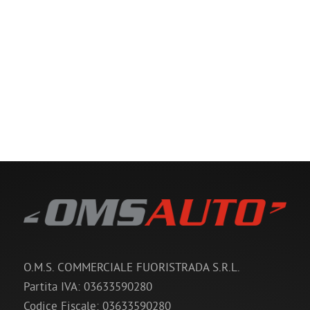
O.M.S. COMMERCIALE FUORISTRADA S.R.L.
Partita IVA: 03633590280
Codice Fiscale: 03633590280