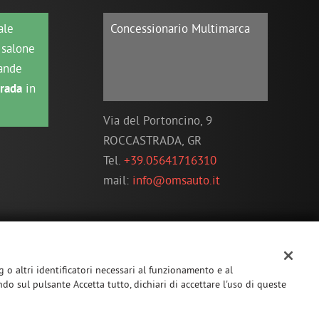
ale
Concessionario Multimarca
salone
rande
trada
in
Via del Portoncino, 9
ROCCASTRADA, GR
Tel.
+39.05641716310
mail:
info@omsauto.it
t
SEGUICI SU:
ag o altri identificatori necessari al funzionamento e al
ndo sul pulsante Accetta tutto, dichiari di accettare l'uso di queste