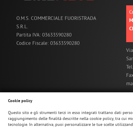
C
O.M.S. COMMERCIALE FUORISTRADA
M
S.R.L.
C
Partita IVA: 03633590280
Codice Fiscale: 03633590280
Via
Sa
Tel
Fa
ma
Cookie policy
Questo sito e gli strumenti terzi in esso integrati trattano dati person
raggiungimento delle finalità descritte nella cookie policy, tra cui mi
tecnologie. In alternativa, puoi personalizzare le tue scelte utilizzan