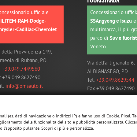
oncessionario ufficiale
Concessionario uffici
ILITEM-RAM-Dodge-
SSAngyong e Isuzu
e 
hrysler-Cadillac-Chevrolet
multimarca, il più g
parco di
Suv e fuoris
Veneto
 della Provvidenza 149,
rmeola di Rubano, PD
Via dell’artigianato 6,
.
+39.049.7449560
ALBIGNASEGO, PD
x +39.049.8627490
Tel.
+39.049.8629544
il:
info@omsauto.it
Fax +39.049.8627490
mail:
info@omsauto.i
ali (es. dati di navigazione o indirizzi IP) e fanno uso di Cookie, Pixel, T
glioramento della funzionalità del sito e pubblicità personalizzata. Clicca
do l'apposito pulsante. Scopri di più e personalizza.